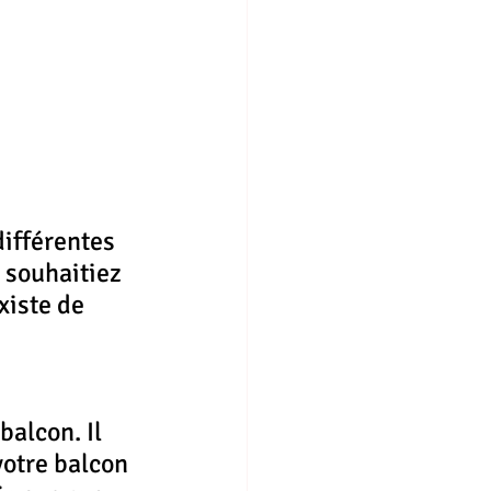
ifférentes 
 souhaitiez 
xiste de 
alcon. Il 
votre balcon 