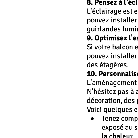
8. Pensez à l'éc
L'éclairage est e
pouvez installer
guirlandes lumi
9. Optimisez l'
Si votre balcon e
pouvez installe
des étagères.
10. Personnalis
L'aménagement de
N'hésitez pas à 
décoration, des 
Voici quelques 
Tenez compt
exposé au s
la chaleur.