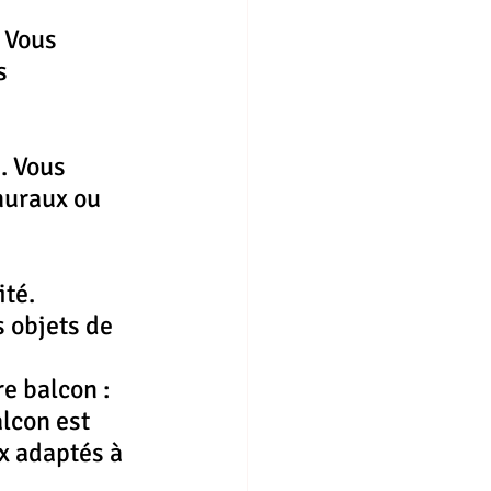
 Vous 
s 
. Vous 
muraux ou 
té. 
 objets de 
e balcon :
lcon est 
x adaptés à 