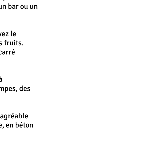
un bar ou un 
ez le 
 fruits. 
carré 
à 
mpes, des 
 agréable 
e, en béton 