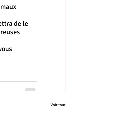
nimaux 
tra de le 
breuses 
vous 
Voir tout