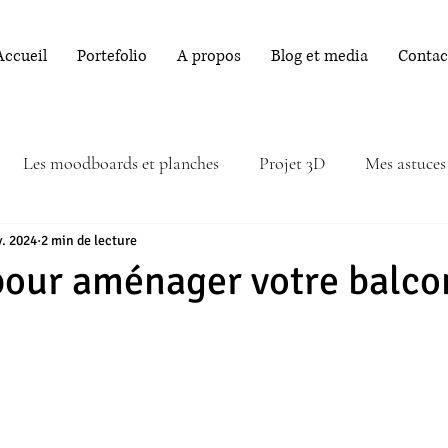
Accueil
Portefolio
A propos
Blog et media
Contac
Les moodboards et planches
Projet 3D
Mes astuces
v. 2024
2 min de lecture
pour aménager votre balco