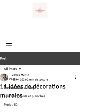
Post
All Posts
Jessica Merlin
All Posts
4 janv. 2024
2 min de lecture
11 idées de décorations
Présentation du blog
murales
Les moodboards et planches
Projet 3D