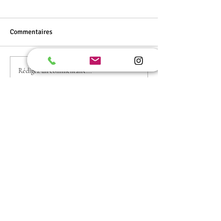
Commentaires
Moodboard
Rédigez un commentaire...
Mentions légales CGU
Politique de confidentialité
FAQ
Plan du site
Mes services :