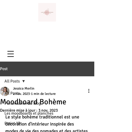
Post
All Posts
Jessica Merlin
All Posts
2 nov. 2023
1 min de lecture
Moodboard Bohème
Présentation du blog
Dernière mise à jour :
3 nov. 2023
Les moodboards et planches
Le style bohème traditionnel est une 
Projet 3D
décoration d'intérieur inspirée des 
modes de vie des nomades et des artistes 