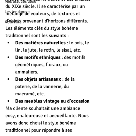
Mes astuces déco
du XIXe siècle. Il se caractérise par un 
Les tendances
mélange de couleurs, de textures et 
d'objets provenant d'horizons différents.
Actualité
Les éléments clés du style bohème 
traditionnel sont les suivants :
Des matières naturelles
 : le bois, le 
lin, le jute, le rotin, le sisal, etc.
Des motifs ethniques
 : des motifs 
géométriques, floraux, ou 
animaliers.
Des objets artisanaux
 : de la 
poterie, de la vannerie, du 
macramé, etc.
Des meubles vintage ou d'occasion
Ma cliente souhaitait une ambiance 
cosy, chaleureuse et accueillante. Nous 
avons donc choisi le style bohème 
traditionnel pour répondre à ses 