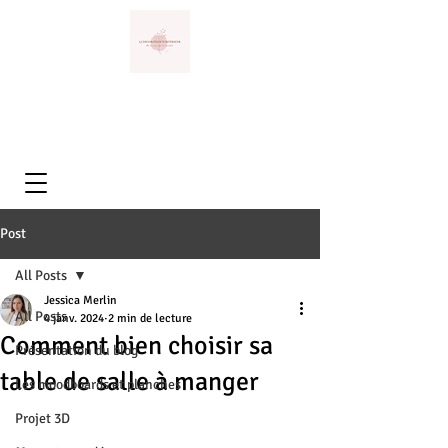
Post
All Posts
Jessica Merlin
All Posts
4 janv. 2024
2 min de lecture
Comment bien choisir sa
Présentation du blog
table de salle à manger
Les moodboards et planches
Projet 3D