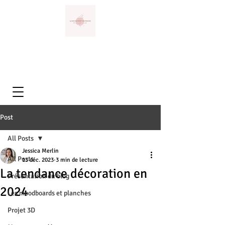
Post
All Posts
Jessica Merlin
All Posts
13 déc. 2023
3 min de lecture
La tendance décoration en
Présentation du blog
2024
Les moodboards et planches
Projet 3D