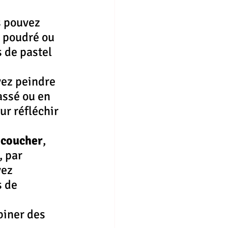
s pouvez 
 poudré ou 
 de pastel 
vez peindre 
assé ou en 
ur réfléchir 
 coucher
, 
 par 
ez 
 de 
iner des 