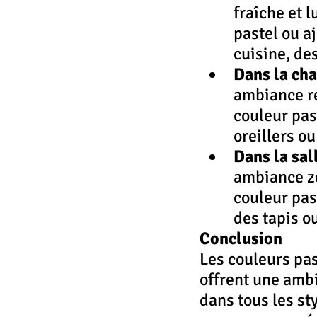
fraîche et 
pastel ou a
cuisine, de
Dans la ch
ambiance re
couleur pas
oreillers ou
Dans la sal
ambiance ze
couleur pas
des tapis o
Conclusion
Les couleurs pas
offrent une ambi
dans tous les st