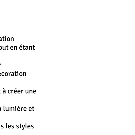
ation 
out en étant 
r
coration 
t à créer une 
a lumière et 
s les styles 