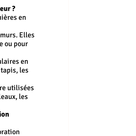
eur ?
nières en 
 murs. Elles 
e ou pour 
laires en 
tapis, les 
re utilisées 
leaux, les 
ion 
oration 