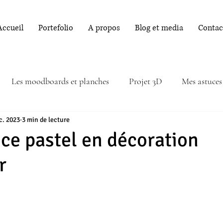
Accueil
Portefolio
A propos
Blog et media
Contac
Les moodboards et planches
Projet 3D
Mes astuces
c. 2023
3 min de lecture
ce pastel en décoration
r