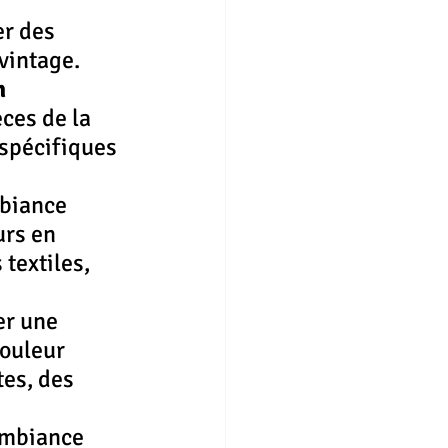
r des 
vintage.
n
ces de la 
 spécifiques 
mbiance 
rs en 
textiles, 
er une 
ouleur 
es, des 
ambiance 