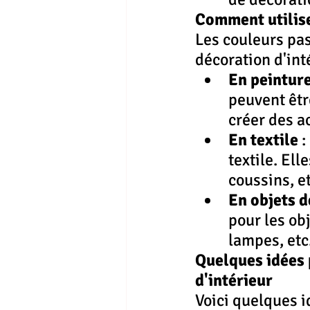
Comment utiliser
Les couleurs pas
décoration d'inté
En peintur
peuvent êtr
créer des a
En textile
 
textile. Ell
coussins, et
En objets d
pour les obj
lampes, etc
Quelques idées p
d'intérieur
Voici quelques i