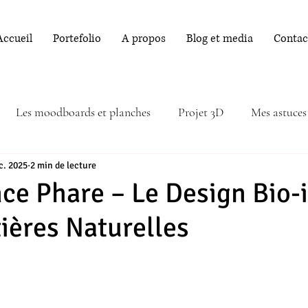
Accueil
Portefolio
A propos
Blog et media
Contac
Les moodboards et planches
Projet 3D
Mes astuces
c. 2025
2 min de lecture
ce Phare – Le Design Bio-
tières Naturelles