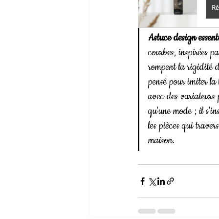
Ré
Astuce design essenti
courbes, inspirées pa
rompent la rigidité d
pensé pour imiter la 
avec des variateurs p
qu'une mode ; il s'in
les pièces qui traver
maison.