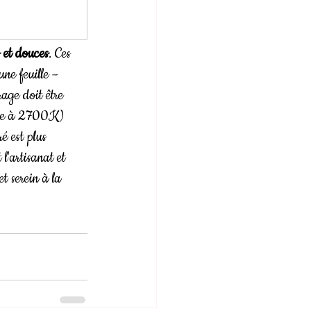
 et douces
. Ces 
une feuille – 
rage doit être 
ure à 2700K) 
é est plus 
l'artisanat et 
t serein à la 