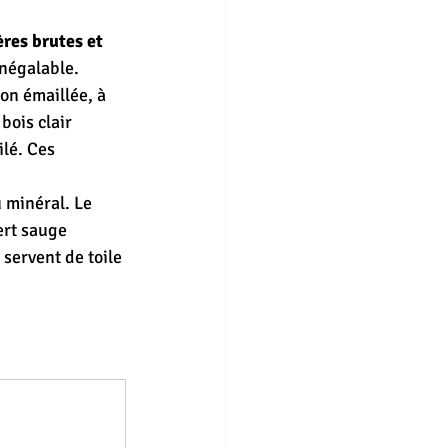
res brutes et 
inégalable. 
non émaillée, à 
bois clair 
lé. Ces 
u minéral. Le 
ert sauge 
 servent de toile 