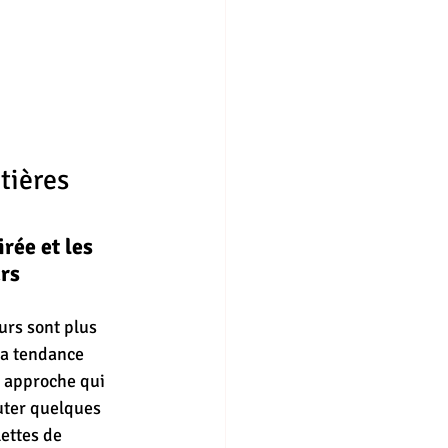
tières 
rée et les 
rs 
rs sont plus 
La tendance 
e approche qui 
outer quelques 
lettes de 