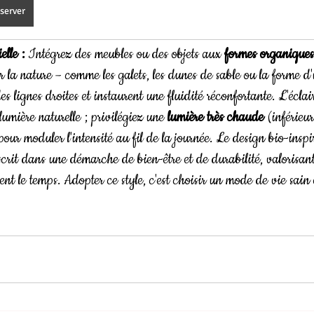
server
elle :
 Intégrez des meubles ou des objets aux 
formes organiques
r la nature – comme les galets, les dunes de sable ou la forme d'
es lignes droites et instaurent une fluidité réconfortante. L'éclai
lumière naturelle ; privilégiez une 
lumière très chaude
 (inférie
our moduler l'intensité au fil de la journée. Le design bio-inspir
scrit dans une démarche de bien-être et de durabilité, valorisant 
sent le temps. Adopter ce style, c'est choisir un mode de vie sain e