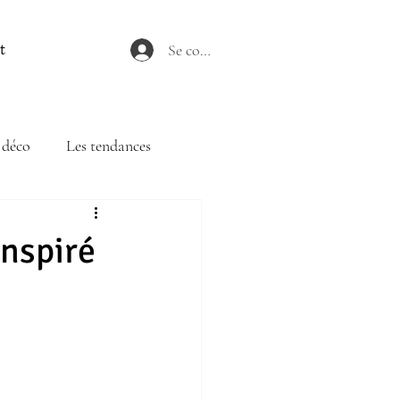
Se connecter
t
 déco
Les tendances
inspiré