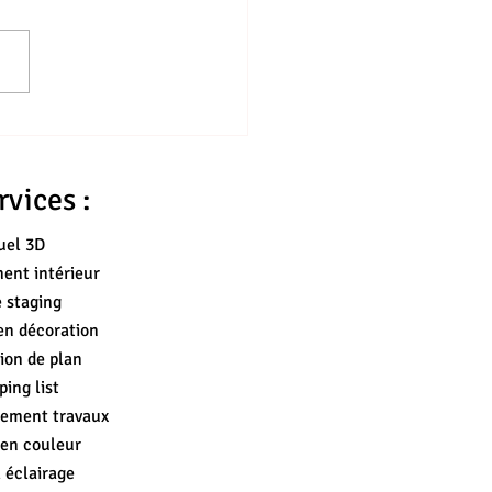
iser la décoration de la
bre de bébé sans
sser son budget : astuces
vices :
ques pour éviter les
urs coûteuses
uel 3D
nt intérieur
 staging
en décoration
ion de plan
ing list
ement travaux
 en couleur
 éclairage