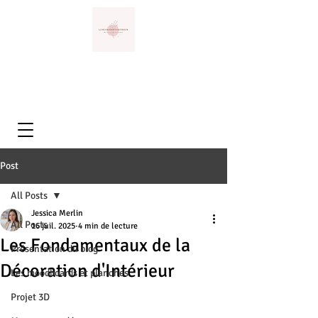
Post
All Posts
Jessica Merlin
All Posts
16 juil. 2025
4 min de lecture
Les Fondamentaux de la
Présentation du blog
Décoration d'Intérieur
Les moodboards et planches
Projet 3D