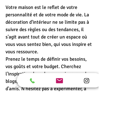
Votre maison est le reflet de votre 
personnalité et de votre mode de vie. La 
décoration d'intérieur ne se limite pas à 
suivre des règles ou des tendances, il 
s'agit avant tout de créer un espace où 
vous vous sentez bien, qui vous inspire et 
vous ressource.
Prenez le temps de définir vos besoins, 
vos goûts et votre budget. Cherchez 
l'inspiration dans des magazines, sur des 
blogs, ou même en visitant des maisons 
d'amis. N'hésitez pas à expérimenter, à 
déplacer des meubles, à changer des 
accessoires. La décoration est un 
processus évolutif, et votre intérieur 
peut se transformer avec vous.
En fin de compte, un intérieur bien 
décoré n'est pas seulement esthétique, 