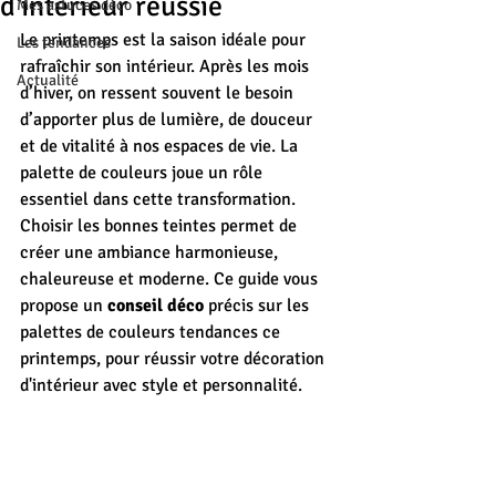
d'intérieur réussie
Mes astuces déco
Le printemps est la saison idéale pour 
Les tendances
rafraîchir son intérieur. Après les mois 
Actualité
d’hiver, on ressent souvent le besoin 
d’apporter plus de lumière, de douceur 
et de vitalité à nos espaces de vie. La 
palette de couleurs joue un rôle 
essentiel dans cette transformation. 
Choisir les bonnes teintes permet de 
créer une ambiance harmonieuse, 
chaleureuse et moderne. Ce guide vous 
propose un 
conseil déco
 précis sur les 
palettes de couleurs tendances ce 
printemps, pour réussir votre décoration 
d'intérieur avec style et personnalité.