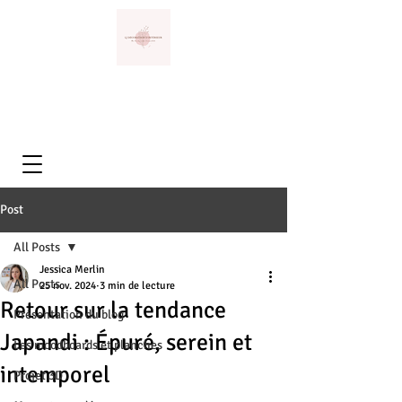
Post
All Posts
Jessica Merlin
All Posts
25 nov. 2024
3 min de lecture
Retour sur la tendance
Présentation du blog
Japandi : Épuré, serein et
Les moodboards et planches
intemporel
Projet 3D