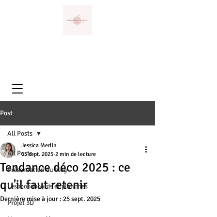
Post
All Posts
Jessica Merlin
All Posts
15 sept. 2025
2 min de lecture
Tendance déco 2025 : ce
Présentation du blog
qu'il faut retenir
Les moodboards et planches
Dernière mise à jour :
25 sept. 2025
Projet 3D