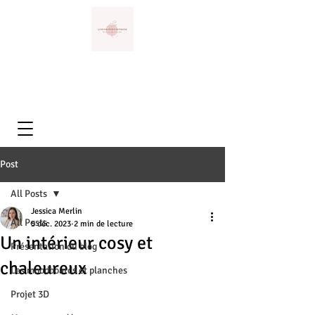
Post
All Posts
Jessica Merlin
All Posts
5 déc. 2023
2 min de lecture
Un intérieur cosy et
Présentation du blog
chaleureux
Les moodboards et planches
Projet 3D