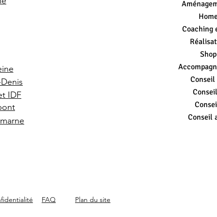
ne
Aménageme
Home
Coaching 
Réalisat
Shopp
Accompagn
eine
Conseil
t-Denis
Conseil
et IDF
Consei
 pont
Conseil 
r marne
fidentialité
FAQ
Plan du site