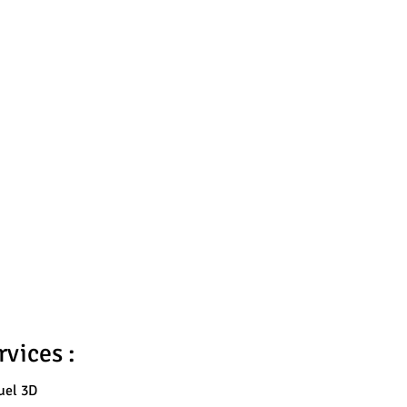
vices :
uel 3D