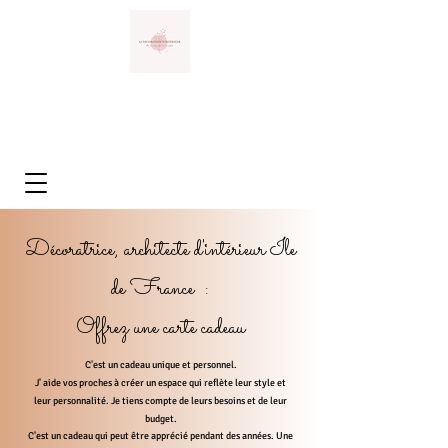
Décoratrice, architecte d'intérieur Ile
de France :
Offrez une carte cadeau
C'est un cadeau unique et personnel.
J' aide vos proches à créer un espace qui reflète leur style et
leur personnalité. Je tiens compte de leurs besoins et de leur
budget.
C'est un cadeau qui peut être apprécié pendant des années. Une