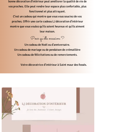
bonne décoration d'intérieur peut améliorer la qualité de vie de
vos proches. Elle peut rendre leur espace plus confortable, plus
fonctionnel et plus attrayant.
C'est un cadeau qui montre que vous vous souciez de vos
proches. Offrir une carte cadeau LJ décoration d'intérieur
montre que vous voulez qu'ils soient heureux et qu'ils aiment
leur maison.
Pour qu'elle occasion ?
Un cadeau de Noël ou d'anniversaire.
Un cadeau de mariage ou de pendaison de crémaillère
Un cadeau de félicitations ou de remerciements.
Votre décoratrice d'intérieur à Saint maur des fossés.