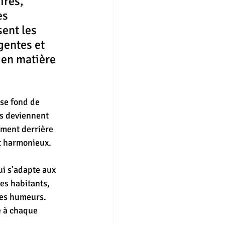
ires, 
es 
ent les 
gentes et 
 en matière 
 se fond de 
ns deviennent 
ement derrière 
et harmonieux.
ui s'adapte aux 
es habitants, 
des humeurs. 
e à chaque 