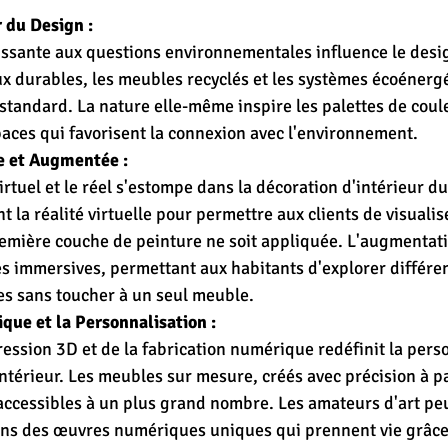
 du Design :
oissante aux questions environnementales influence le desig
ux durables, les meubles recyclés et les systèmes écoénerg
standard. La nature elle-même inspire les palettes de coule
paces qui favorisent la connexion avec l'environnement.
le et Augmentée :
virtuel et le réel s'estompe dans la décoration d'intérieur du
t la réalité virtuelle pour permettre aux clients de visualis
mière couche de peinture ne soit appliquée. L'augmentatio
es immersives, permettant aux habitants d'explorer différe
les sans toucher à un seul meuble.
que et la Personnalisation :
ession 3D et de la fabrication numérique redéfinit la perso
intérieur. Les meubles sur mesure, créés avec précision à pa
ccessibles à un plus grand nombre. Les amateurs d'art pe
ans des œuvres numériques uniques qui prennent vie grâce