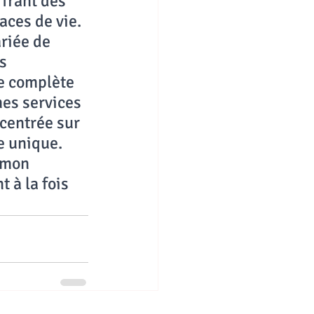
ffrant des 
aces de vie. 
riée de 
s 
e complète 
es services 
centrée sur 
e unique. 
 mon 
 à la fois 