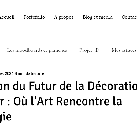
Accueil
Portefolio
A propos
Blog et media
Contac
Les moodboards et planches
Projet 3D
Mes astuces
nv. 2024
3 min de lecture
on du Futur de la Décorati
r : Où l'Art Rencontre la
gie