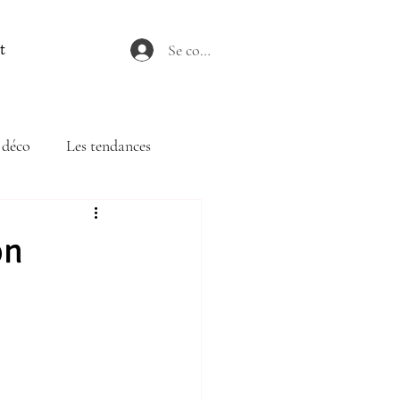
Se connecter
t
 déco
Les tendances
on