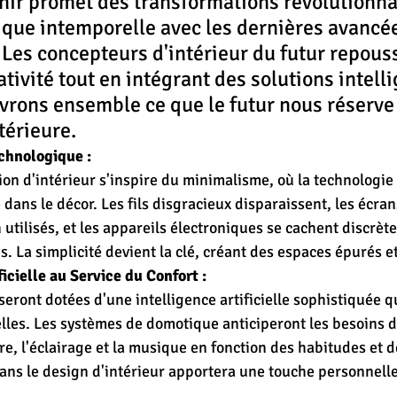
venir promet des transformations révolutionna
ique intemporelle avec les dernières avancé
Les concepteurs d'intérieur du futur repouss
ativité tout en intégrant des solutions intelli
vrons ensemble ce que le futur nous réserve
térieure.
chnologique :
ion d'intérieur s'inspire du minimalisme, où la technologie
dans le décor. Les fils disgracieux disparaissent, les écra
 utilisés, et les appareils électroniques se cachent discrèt
s. La simplicité devient la clé, créant des espaces épurés 
ficielle au Service du Confort :
eront dotées d'une intelligence artificielle sophistiquée q
lles. Les systèmes de domotique anticiperont les besoins d
re, l'éclairage et la musique en fonction des habitudes et 
 dans le design d'intérieur apportera une touche personnell