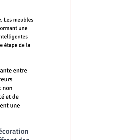
e. Les meubles 
formant une 
ntelligentes 
e étape de la 
ante entre 
teurs 
t non 
é et de 
ient une 
écoration 