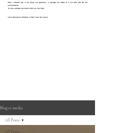
Alors, n'hésitez pas à me poser vos questions, à partager vos idées et à me faire part de vos
commentaires.
Je vous souhaite une bonne visite sur mon blog !
Votre décoratrice d'intérieur à Saint maur des fossés
Blog et media
All Posts
All Posts