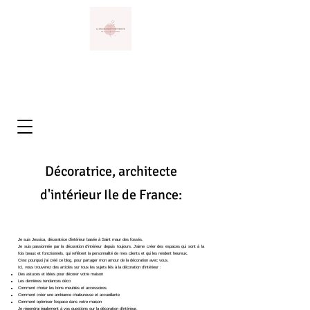
Décoratrice, architecte
d'intérieur Ile de France:
Je suis Jessica, décoratrice d'intérieur basée à Saint maur des fossés.
Je suis passionnée par la décoration d'intérieur depuis toujours. J'aime créer des espaces qui sont à la
fois beaux et fonctionnels, qui reflètent la personnalité de mes clients et qui les rendent heureux.
C'est pourquoi j'ai créé ce blog, pour partager mon amour de la décoration avec vous.
Ici, vous trouverez des articles sur tous les sujets liés à la décoration d'intérieur :
Des astuces et idées pour décorer votre maison
Les dernières tendances déco
Comment choisir les bons meubles et accessoires
Comment créer une ambiance chaleureuse et accueillante
Comment optimiser l'espace dans votre maison
Je répondrai également à vos questions sur la décoration d'intérieur.