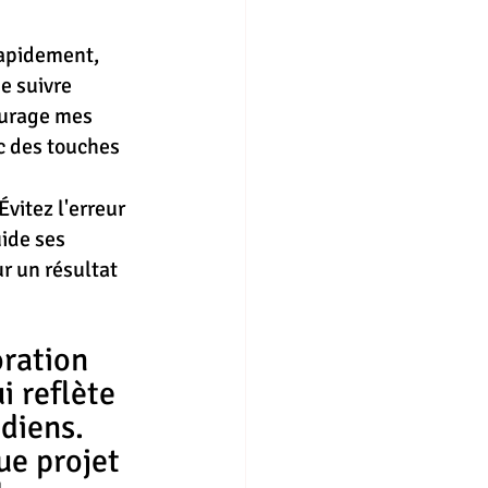
apidement, 
e suivre 
ourage mes 
c des touches 
Évitez l'erreur 
ide ses 
r un résultat 
i reflète 
diens. 
ue projet 