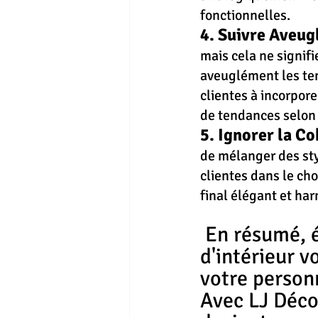
fonctionnelles.
4. Suivre Aveug
mais cela ne signifi
aveuglément les ten
clientes à incorpor
de tendances selon 
5. Ignorer la Co
de mélanger des st
clientes dans le ch
final élégant et ha
 En résumé, éviter ces erreurs courantes en décoration 
d'intérieur v
votre personn
Avec LJ Décor