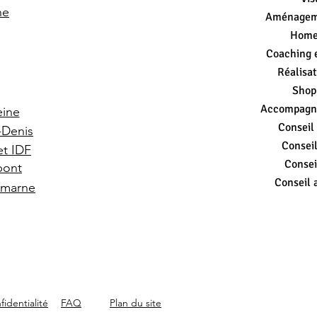
ne
Aménageme
Home
Coaching 
Réalisat
Shopp
Accompagn
eine
Conseil
t-Denis
Conseil
et IDF
Consei
 pont
Conseil 
r marne
fidentialité
FAQ
Plan du site