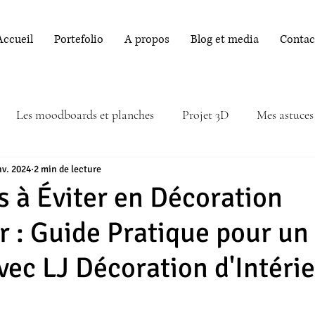
Accueil
Portefolio
A propos
Blog et media
Contac
Les moodboards et planches
Projet 3D
Mes astuces
nv. 2024
2 min de lecture
s à Éviter en Décoration
ur : Guide Pratique pour u
vec LJ Décoration d'Intéri