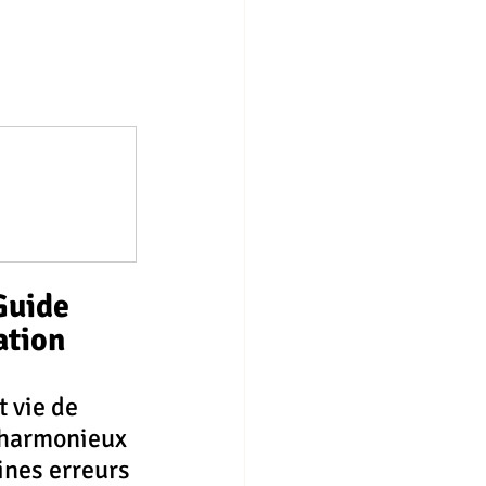
Guide 
ation 
 vie de 
r harmonieux 
aines erreurs 