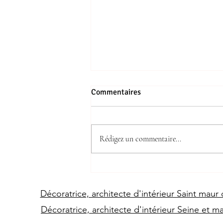
Commentaires
Rédigez un commentaire...
L'Élégance à Table : Un Voyage
Exquis dans l'Art de la
Décoration d'Intérieur avec LJ
Décoratrice, architecte d'intérieur Saint maur
Décoration d'Intérieur.
Décoratrice, architecte d'intérieur Seine et m