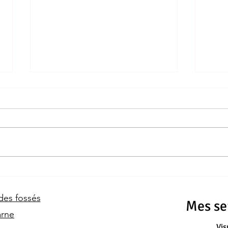
Harmoniser les Espaces : Un
Le st
Voyage dans l'Art de la
d'int
Décoration Éclectique
 des fossés
Mes ser
arne
Vis