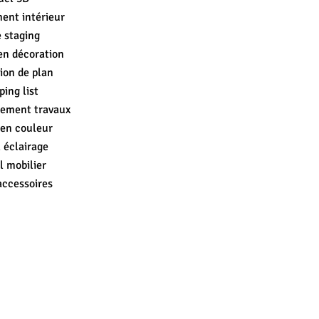
nt intérieur
 staging
en décoration
ion de plan
ing list
ement travaux
 en couleur
 éclairage
l mobilier
accessoires