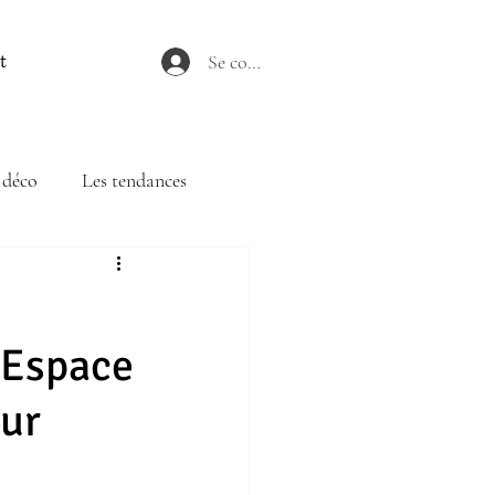
Se connecter
t
 déco
Les tendances
n Espace
eur