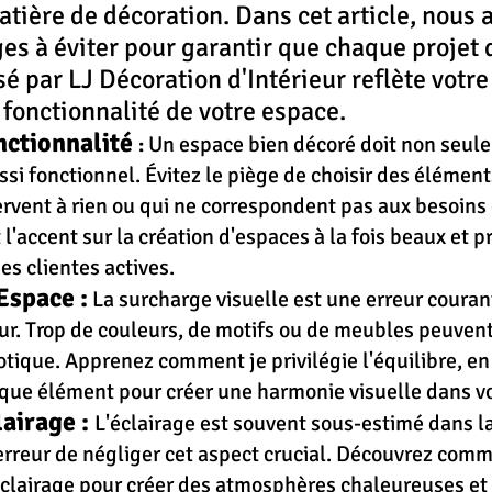
tière de décoration. Dans cet article, nous a
ges à éviter pour garantir que chaque projet 
é par LJ Décoration d'Intérieur reflète votre 
 fonctionnalité de votre espace.
nctionnalité 
Un espace bien décoré doit non seule
:
si fonctionnel. Évitez le piège de choisir des élément
rvent à rien ou qui ne correspondent pas aux besoins d
l'accent sur la création d'espaces à la fois beaux et p
ses clientes actives.
Espace :
La surcharge visuelle est une erreur couran
eur. Trop de couleurs, de motifs ou de meubles peuvent
ique. Apprenez comment je privilégie l'équilibre, en
ue élément pour créer une harmonie visuelle dans vo
lairage :
L'éclairage est souvent sous-estimé dans la
l'erreur de négliger cet aspect crucial. Découvrez comme
clairage pour créer des atmosphères chaleureuses et 