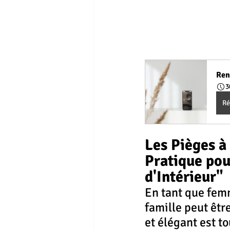
Ren
3
Ré
Les Pièges à 
Pratique pou
d'Intérieur"
En tant que femm
famille peut êtr
et élégant est to