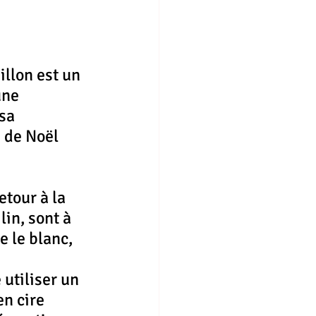
illon est un 
une 
sa 
 de Noël 
tour à la 
lin, sont à 
 le blanc, 
utiliser un 
n cire 