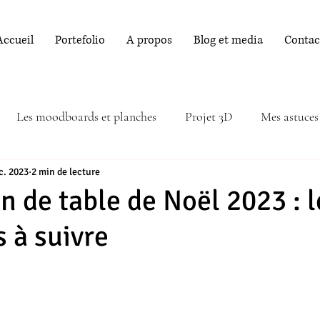
Accueil
Portefolio
A propos
Blog et media
Contac
Les moodboards et planches
Projet 3D
Mes astuces
c. 2023
2 min de lecture
n de table de Noël 2023 : l
 à suivre