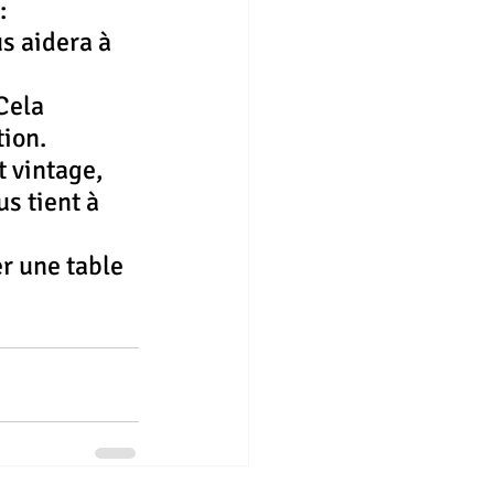
:
s aidera à 
Cela 
tion.
t vintage, 
s tient à 
r une table 