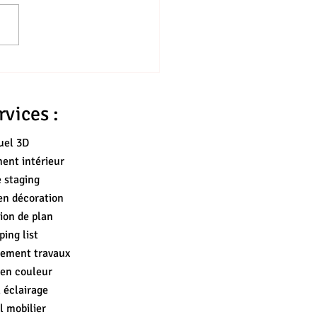
vices :
uel 3D
nt intérieur
 staging
en décoration
ion de plan
ing list
ement travaux
 en couleur
 éclairage
l mobilier