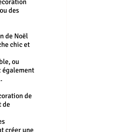
écoration 
ou des 
n de Noël 
he chic et 
le, ou 
z également 
.
coration de 
 de 
es 
t créer une 