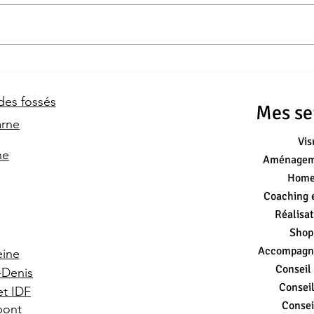
La décoration tendance de la
fin d'année 2023
 des fossés
Mes ser
arne
Vis
ne
Aménageme
Home
Coaching 
Réalisat
Shopp
Accompagn
eine
Conseil
t-Denis
Conseil
et IDF
Consei
 pont