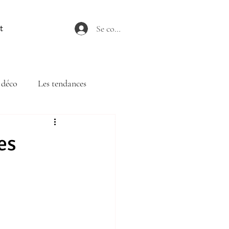
Se connecter
t
 déco
Les tendances
es