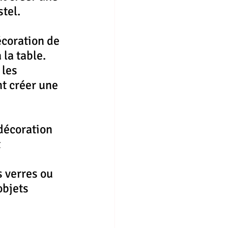
tel.
écoration de 
 la table.
les 
t créer une 
décoration 
 
s verres ou 
bjets 